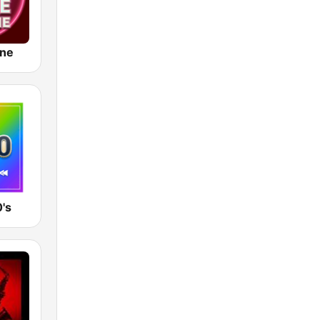
ine
's