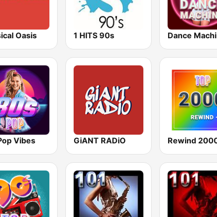
ical Oasis
1 HITS 90s
Dance Mach
Pop Vibes
GiANT RADiO
Rewind 2000