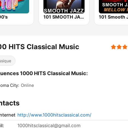
90's
101 SMOOTH JAZZ
0 HITS Classical Music
ssique
uences 1000 HITS Classical Music:
oma City:
Online
ntacts
internet
http://www.1000hitsclassical.com/
l:
1000hitsclassical@gmail.com