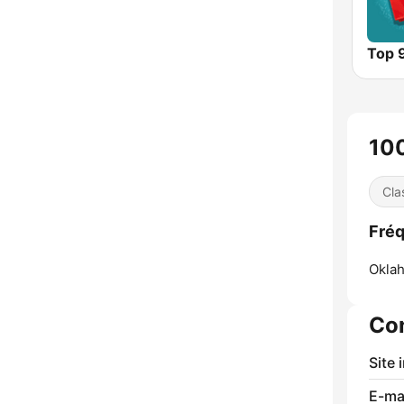
Top 
100
Cla
Fréq
Oklah
Co
Site 
E-mai