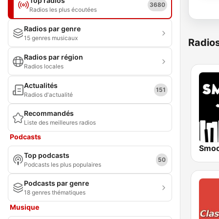
Top radios
3680
Radios les plus écoutées
Radios par genre
15 genres musicaux
Radio
Radios par région
Radios locales
Actualités
151
Radios d'actualité
Recommandés
Liste des meilleures radios
Podcasts
Top podcasts
50
Podcasts les plus populaires
Podcasts par genre
18 genres thématiques
Musique