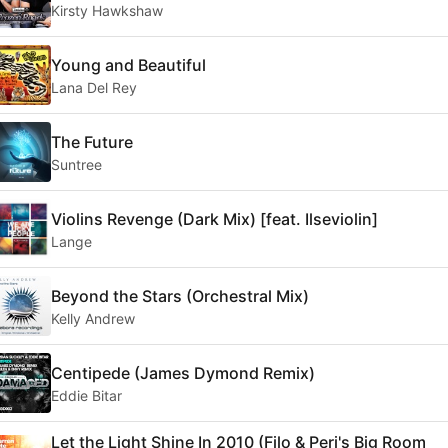
Kirsty Hawkshaw
Young and Beautiful
Lana Del Rey
The Future
Suntree
Violins Revenge (Dark Mix) [feat. Ilseviolin]
Lange
Beyond the Stars (Orchestral Mix)
Kelly Andrew
Centipede (James Dymond Remix)
Eddie Bitar
Let the Light Shine In 2010 (Filo & Peri's Big Room