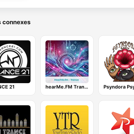
s connexes
CE 21
hearMe.FM Trance