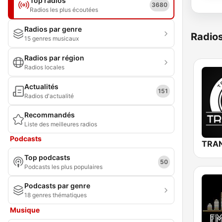
Top radios
3680
Radios les plus écoutées
Radios par genre
Radio
15 genres musicaux
Radios par région
Radios locales
Actualités
151
Radios d'actualité
Recommandés
Liste des meilleures radios
Podcasts
TRAN
Top podcasts
50
Podcasts les plus populaires
Podcasts par genre
18 genres thématiques
Musique