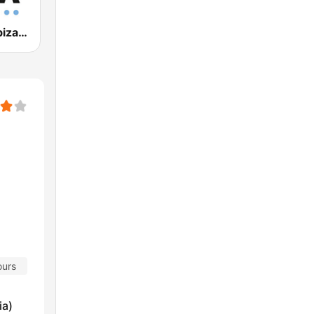
Blue Marlin Ibiza Radio
ours
ia)