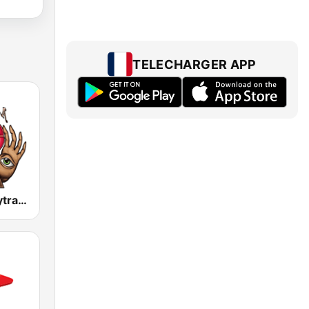
TELECHARGER APP
Psyndora Psytrance