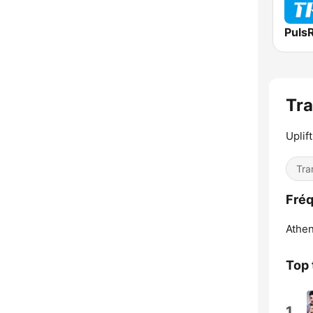
Puls
Tr
Uplif
Tra
Fréq
Athen
Top 
1