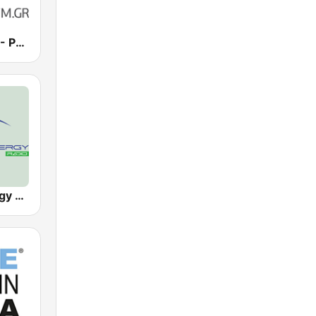
Rythmos FM - Ρυθμος 94.9
Trance-Energy Radio