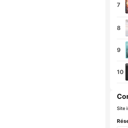
7
8
9
10
Co
Site 
Rése