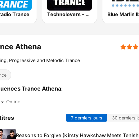
Radio Trance
Technolovers - TRANCE
ance Athena
ting, Progressive and Melodic Trance
nce
uences Trance Athena:
s:
Online
titres
7 derniers jours
30 derniers j
Reasons to Forgive (Kirsty Hawkshaw Meets Tenish