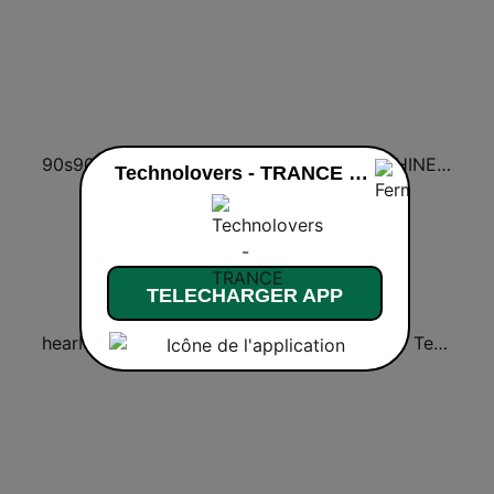
90s90s Techno
RauteMusik - TECHNO
SUNSHINE LIVE - Trance
Technolovers - TRANCE en ligne
TELECHARGER APP
hearMe.FM Trance
Discover Trance Radio
Best Of Techno