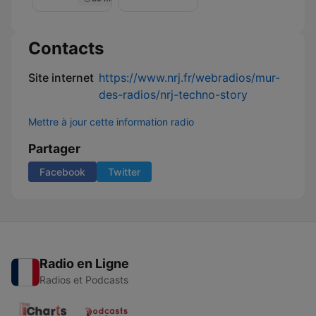
Nuit
de
Rêve
sur
Contacts
NRJ
Site internet
https://www.nrj.fr/webradios/mur-
des-radios/nrj-techno-story
Mettre à jour cette information radio
Partager
Facebook
Twitter
Radio en Ligne
Radios et Podcasts