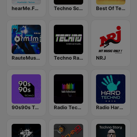
hearMe.FM Techno
Techno Science
Best Of Techno
RauteMusik - TECHNO
Techno Radio
NRJ
90s90s Techno
Radio Techno Dance Kneginec
Radio Hard Techno Rave