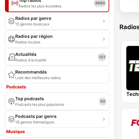
Top radios
3680
Radios les plus écoutées
Radios par genre
15 genres musicaux
Radio
Radios par région
Radios locales
Actualités
151
Radios d'actualité
Recommandés
Liste des meilleures radios
Podcasts
Tech
Top podcasts
50
Podcasts les plus populaires
Podcasts par genre
18 genres thématiques
Musique