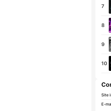
7
8
9
10
Co
Site 
E-mai