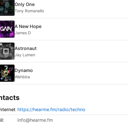
Only One
Tony Romanello
A New Hope
James D
Astronaut
Jay Lumen
Dynamo
Wehbba
ntacts
internet
https://hearme.fm/radio/techno
l:
info@hearme.fm