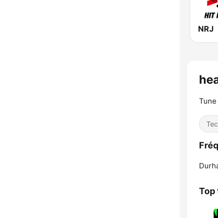
NRJ
he
Tune 
Tec
Fré
Durh
Top 