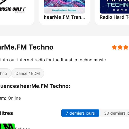
hearMe.FM Trance
arMe.FM Techno
into our internet radio for the finest in techno music
hno
Danse / EDM
quences hearMe.FM Techno:
am:
Online
titres
7 derniers jours
30 derniers j