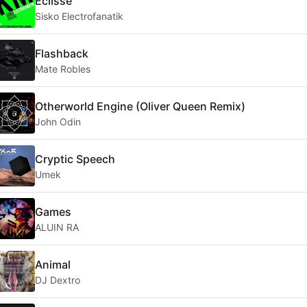
Eclisse
Sisko Electrofanatik
Flashback
Mate Robles
Otherworld Engine (Oliver Queen Remix)
John Odin
Cryptic Speech
Umek
Games
ALUIN RA
Animal
DJ Dextro