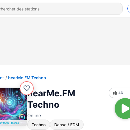
ons
hearMe.FM Techno
hearMe.FM
46
Techno
Online
Techno
Danse / EDM