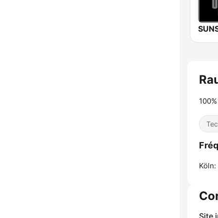
Ra
100% 
Tec
Fré
Köln:
Co
Site 