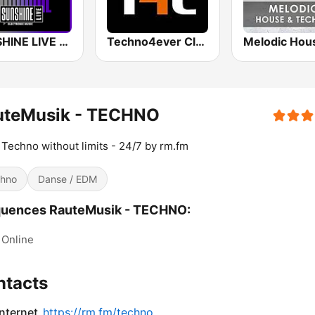
SUNSHINE LIVE - Hardtechno
Techno4ever Club
uteMusik - TECHNO
Techno without limits - 24/7 by rm.fm
hno
Danse / EDM
quences RauteMusik - TECHNO:
Online
ntacts
internet
https://rm.fm/techno