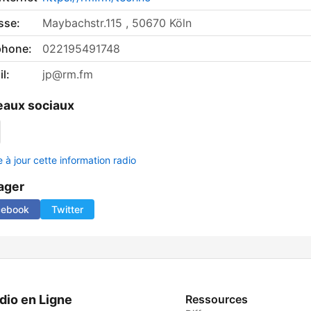
sse:
Maybachstr.115 , 50670 Köln
phone:
022195491748
l:
jp@rm.fm
aux sociaux
 à jour cette information radio
ager
cebook
Twitter
dio en Ligne
Ressources