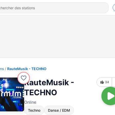
ons
RauteMusik - TECHNO
RauteMusik -
34
TECHNO
Online
Techno
Danse / EDM