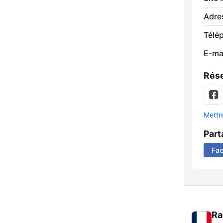
Adre
Télé
E-mai
Rése
Mettre
Part
Fa
Ra