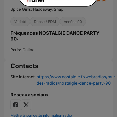
Spice Girls, Haddaway, Snap
Variété
Danse / EDM
Années 90
Fréquences NOSTALGIE DANCE PARTY
90:
Paris:
Online
Contacts
Site internet
https://www.nostalgie.fr/webradios/mur-
des-radios/nostalgie-dance-party-90
Réseaux sociaux
Mettre à jour cette information radio