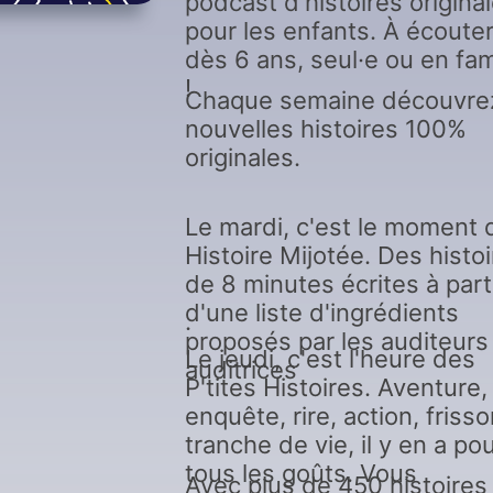
podcast d'histoires origina
pour les enfants. À écoute
dès 6 ans, seul·e ou en fam
!
Chaque semaine découvre
nouvelles histoires 100%
originales.
Le mardi, c'est le moment 
Histoire Mijotée. Des histo
de 8 minutes écrites à part
d'une liste d'ingrédients
.
proposés par les auditeurs
Le jeudi, c'est l'heure des
auditrices
P'tites Histoires. Aventure,
enquête, rire, action, frisso
tranche de vie, il y en a po
tous les goûts. Vous
Avec plus de 450 histoires