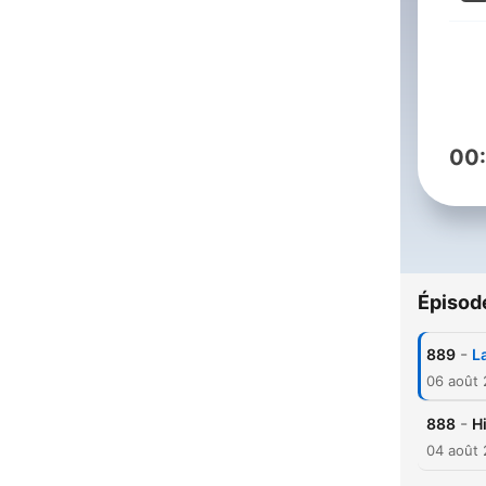
00
Épisod
-
889
L
06 août
-
888
Hi
04 août