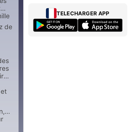
les
r
TELECHARGER APP
ille
z de
des
ires
ir
 et
n,
ur