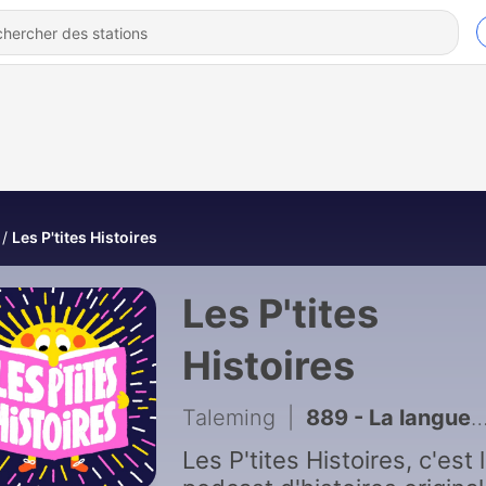
Les P'tites Histoires
Les P'tites
Histoires
Taleming
|
889 - La langue vivante - Un été incroyable - S07E06
Les P'tites Histoires, c'est 