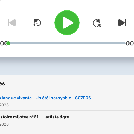
:00
00
es
a langue vivante - Un été incroyable - S07E06
 2026
stoire mijotée n°61 - L'artiste tigre
 2026