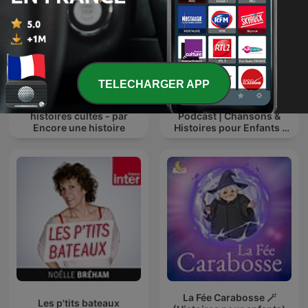
TELECHARGER APP
Le Petit Nicolas, et autres
Enfants du Monde
histoires cultes - par
Podcast | Chansons &
Encore une histoire
Histoires pour Enfants |
Contes & Comptines
Ludiques 2025 |
Apprendre à Chanter
Compte
La Fée Carabosse 🪄
Les p'tits bateaux