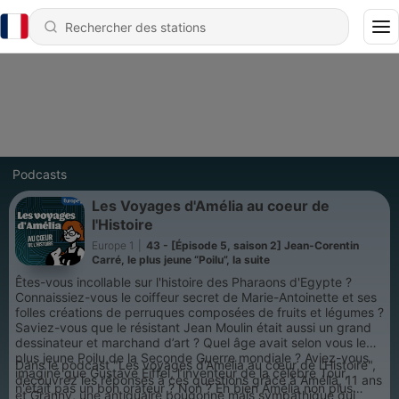
Podcasts
Les Voyages d'Amélia au coeur de
l'Histoire
Europe 1
|
43 - [Épisode 5, saison 2] Jean-Corentin
Carré, le plus jeune “Poilu”, la suite
Êtes-vous incollable sur l'histoire des Pharaons d'Egypte ?
Connaissiez-vous le coiffeur secret de Marie-Antoinette et ses
folles créations de perruques composées de fruits et légumes ?
Saviez-vous que le résistant Jean Moulin était aussi un grand
dessinateur et marchand d’art ? Quel âge avait selon vous le
plus jeune Poilu de la Seconde Guerre mondiale ? Aviez-vous
Dans le podcast "Les voyages d'Amélia au cœur de l'Histoire",
imaginé que Gustave Eiffel, l’inventeur de la célèbre Tour,
découvrez les réponses à ces questions grâce à Amélia, 11 ans
n'était pas un bon orateur ? Non ? Eh bien Amélia non plus…
et Granny, une antiquaire bougonne mais sympathique qui