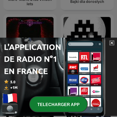
Bajki dla dorosłych
Iets
Poppy Playtime: The Lost
Silence on joue !
Tapes
TELECHARGER APP