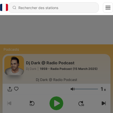
Podcasts
Dj Dark @ Radio Podcast
Dj Dark
|
1959 - Radio Podcast (15 March 2025)
Dj Dark @ Radio Podcast
1
x
Volume