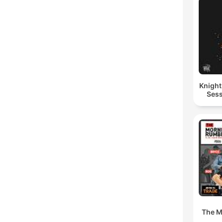
Knigh
Sess
The M