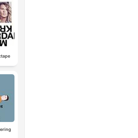
xtape
ering