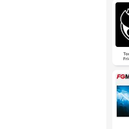
To
Fr