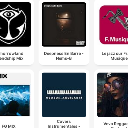
morrowland
Deepness En Barre -
Le jazz sur F
iendship Mix
Nems-B
Musique
Covers
Vevo Regga
FG MIX
Instrumentales -