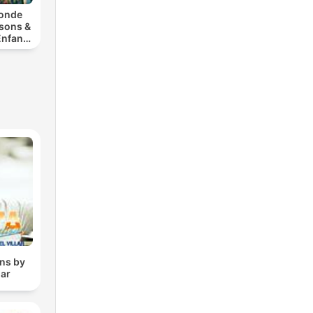
Monde
sons &
Enfants
ptines
25 |
hanter
ons by
lar