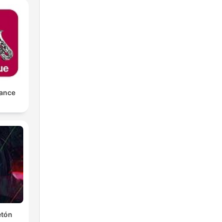
rance
etón