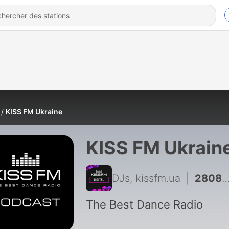
KISS FM Ukraine
KISS FM Ukrain
DJs, kissfm.ua
|
2808 - TANYA ANDROS - KISS.CLUB.MIX (06.08.26)
The Best Dance Radio