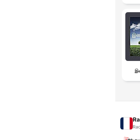
இச
Ra
Rad