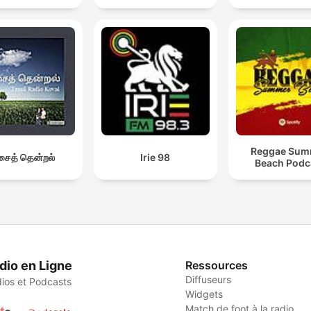
Reggae Sum
ைத் தென்றல்
Irie 98
Beach Podc
dio en Ligne
Ressources
Diffuseurs
ios et Podcasts
Widgets
Match de foot à la radio