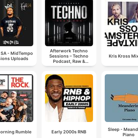
Afterwork Techno
t SA - MidTempo
Sessions – Techno
Kris Kross Mi
ions Uploads
Podcast, Raw &
Hypnotic Techno
Mixes
Sleep - Meand
orning Rumble
Early 2000s RNB
Piano