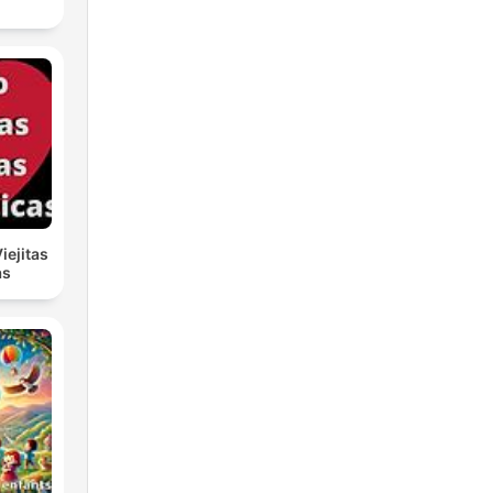
iejitas
as