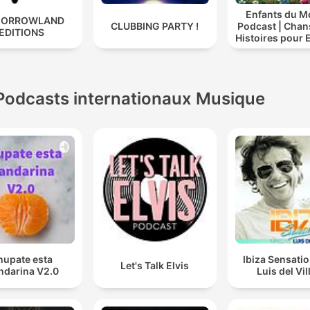
Enfants du 
ORROWLAND
CLUBBING PARTY !
Podcast | Chan
EDITIONS
Histoires pour 
| Contes & Com
Ludiques 20
Apprendre à C
Compte
Podcasts internationaux Musique
hupate esta
Ibiza Sensati
Let's Talk Elvis
darina V2.0
Luis del Vil