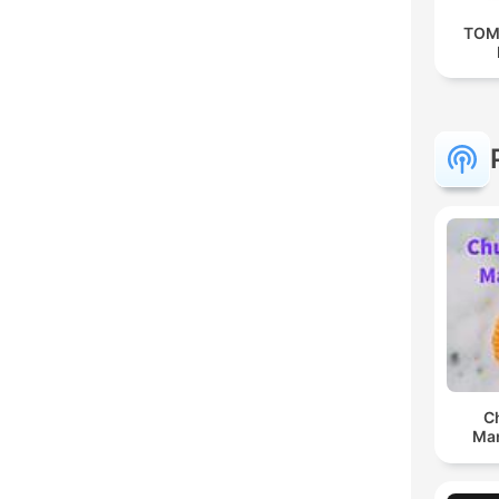
TOM
C
Man