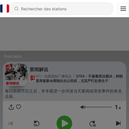
Podcasts
要闻解说
RFI - 法国国际广播电台
|
3755 - 不服最高法裁决，特朗
普再签新令限制出生公民权，尤其严打赴美生子
每日新闻节目之后，本专题进一步详述当天要闻或突发事件的来龙
去脉。
1
x
Volume