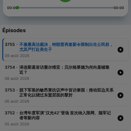
00:00
00:00
Épisodes
-
3755
不服最高法裁决，特朗普再签新令限制出生公民权，
尤其严打赴美生子
09 août 2026
-
3754
泽连斯基首访塞尔维亚：贝尔格莱德为何向基辅靠
近？
08 août 2026
-
3753
脱下军装的敏昂莱抗议声中首访泰国：推动双边关系
正常化以绕过东盟层面的掣肘
06 août 2026
-
3752
台湾年度军演“汉光42”登场 首次纳入限网、随军记
者等新内容
05 août 2026