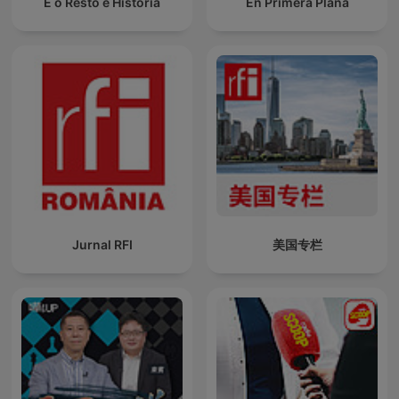
E o Resto é História
En Primera Plana
Jurnal RFI
美国专栏