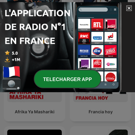
Radio SCOOP - Scoop
華視三國演議
Infos Lyon
TELECHARGER APP
Afrika Ya Mashariki
Francia hoy