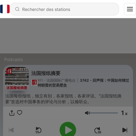
Podcasts
法国报纸摘要
RFI - 法国国际广播电台
|
3742 - 回声报：中国如何绕过
特朗普的贸易壁垒
法国每份报纸，独立有别，各家报纸，各家评说。“法国报纸摘
要”首选对中国事务的评论与分析，以飨听众。
1
x
Volume