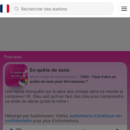
Podcasts
En quête de sens
Marie-Ange de Montesquieu
|
1283 - Faut-il être en
quête de sens pour être heureux ?
Une heure d’enquête sur le sens des choses dans ce monde si
complexe ! Et Dieu sait qu’il en faut des clés pour comprendre
ce drôle de siècle qu’est le nôtre !
Hébergé par Audiomeans. Visitez
audiomeans.fr/politique-de-
confidentialite
pour plus d'informations.