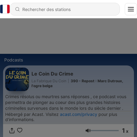
Podcasts
Le Coin Du Crime
La Fabrique Du Coin
|
390 - Repost : Marc Dutroux,
l'ogre belge
Crimes résolus ou meurtres sans réponses , ce podcast vous
permettra de plonger au coeur des plus grandes histoires
criminelles survenues dans le monde lors du siècle dernier .
Hébergé par Acast. Visitez
acast.com/privacy
pour plus
d'informations.
1
x
Volume