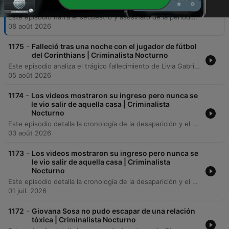
a su domicilio | Criminalista Nocturno
Este episodio narra el secuestro y asesinato de la periodista Roxana Berenice Guzmán Ramírez en Veracruz, detallando la implicación de policías municipales con un grupo criminal. La investigación revela cómo su labor periodística sobre abusos de autoridad pudo estar relacionada con su crimen, culminando en el hallazgo de sus restos. Asimismo, se profundiza en las investigaciones y capturas relacionadas con el caso, incluyendo la red criminal y la complicidad entre autoridades y grupos delictivos. El episodio aborda también los esfuerzos legales para desafiar la inmunidad de funcionarios señalados y contextualiza la peligrosidad de ejercer el periodismo en México.
08 août 2026
-
1175
Falleció tras una noche con el jugador de fútbol
del Corinthians | Criminalista Nocturno
Este episodio analiza el trágico fallecimiento de Livia Gabriele da Silva Matos el 30 de enero de 2024, tras sufrir múltiples paros cardiorrespiratorios después de un encuentro con el futbolista Dimas Cándido de Oliveira Filo. Se exploran las complicaciones médicas, los hallazgos de la necropsia y las sospechas iniciales de violencia. La investigación judicial concluyó que el deceso fue una fatalidad médica causada por una hemorragia aguda sin intención de daño por parte del jugador. A pesar del cierre legal del caso por ausencia de responsabilidad penal, se examina el profundo impacto mediático y social en la carrera de Dimas.
05 août 2026
-
1174
Los videos mostraron su ingreso pero nunca se
le vio salir de aquella casa | Criminalista
Nocturno
Este episodio detalla la cronología de la desaparición y el hallazgo del cuerpo de Ivonne Marisela López Rosendo, desde su último mensaje a su madre hasta el descubrimiento en Morelos. Se describen las investigaciones sobre su ingreso a una vivienda en Coyoacán, el hallazgo de su triciclo eléctrico y las detenciones de implicados relacionados con el traslado del cuerpo. Asimismo, se analizan las inconsistencias en la investigación y la teoría de la familia sobre una acción coordinada. El relato repasa la línea de tiempo de los hechos y concluye con un mensaje de cierre del podcast.
03 août 2026
-
1173
Los videos mostraron su ingreso pero nunca se
le vio salir de aquella casa | Criminalista
Nocturno
Este episodio detalla la cronología de la desaparición y el hallazgo del cuerpo de Ivonne Marisela López Rosendo, desde su último mensaje a su madre hasta el descubrimiento en Morelos. Se describen las investigaciones sobre su ingreso a una vivienda en Coyoacán, el hallazgo de su triciclo eléctrico y las detenciones de implicados relacionados con el traslado del cuerpo. Asimismo, se analizan las inconsistencias en la investigación y la teoría de la familia sobre una acción coordinada. Se repasa la línea de tiempo de los hechos y se concluye con un mensaje de cierre del podcast.
01 juil. 2026
-
1172
Giovana Sosa no pudo escapar de una relación
tóxica | Criminalista Nocturno