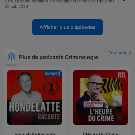
Este episodio detalla la cronología del crimen de Giovanna Guadalupe Sosa, desde los antecedentes de violencia y la restricción perimetral contra su expareja, Tiziano Fiss, hasta el encuentro fatal en un hotel de Tigre. Se examinan las pruebas técnicas del disparo y la importancia de entender el contexto de violencia previa. La investigación judicial analiza si el hecho fue un accidente o un feminicidio premeditado. Mientras la defensa sostiene la hipótesis de un accidente durante un supuesto juego, la fiscalía sostiene que se trató de una ejecución a sangre fría, destacando la ausencia de auxilio inmediato tras el disparo.
29 juil. 2026
Afficher plus d'épisodes
Tout voir
Plus de podcasts Criminologie
Hondelatte Raconte
L'Heure Du Crime