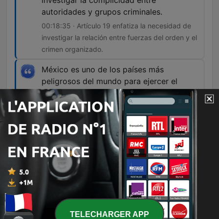
investigar la complicidad entre
autoridades y grupos criminales.
00:18:35 · Artículo 19 enfatiza la necesidad de
investigar la relación entre fuerzas del orden y el
crimen organizado.
México es uno de los países más
peligrosos del mundo para ejercer el
periodismo, y casos como el de Roxana
evidencian la urgencia de mejorar la
protección de quienes realizan esta labor.
00:27:26 · El narrador concluye contextualizando
la gravedad de la situación de seguridad para la
prensa en México.
Épisodes
TELECHARGER APP
-
1176
Fue raptada por encapuchados que ingresaron