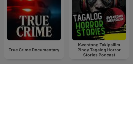
Kwentong Takipsilim
True Crime Documentary
Pinoy Tagalog Horror
Stories Podcast
Forensic Files
Sky Crime Podcast