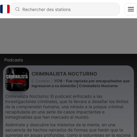
Podcasts
CRIMINALISTA NOCTURNO
E. Castelar
|
1176 - Fue raptada por encapuchados que
ingresaron a su domicilio | Criminalista Nocturno
Criminalista Nocturno: El podcast enfocado a las
investigaciones criminales, que te llevara a desafiar los límites
de la comprensión humana, una mirada a la psique criminal
recapitulada en una serie de casos impactantes e
inimaginables que han marcado al mundo.
Adéntrate y descubre los misterios de la mente, en una
secuencia de hechos narrados de formas que harán que te
sumerjas en aguas profundas, como si estuvieses en la escena