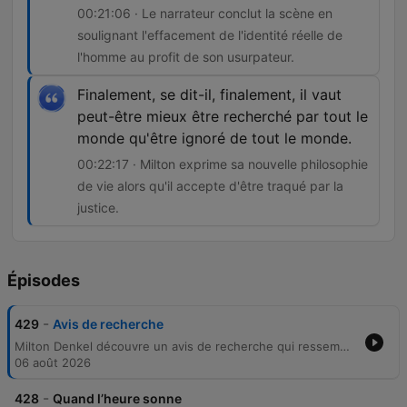
00:21:06 · Le narrateur conclut la scène en
soulignant l'effacement de l'identité réelle de
l'homme au profit de son usurpateur.
Finalement, se dit-il, finalement, il vaut
peut-être mieux être recherché par tout le
monde qu'être ignoré de tout le monde.
00:22:17 · Milton exprime sa nouvelle philosophie
de vie alors qu'il accepte d'être traqué par la
justice.
Épisodes
-
429
Avis de recherche
Milton Denkel découvre un avis de recherche qui ressemble étrangement au sien, réalisant qu'il s'agit de son cousin Gérard, un criminel recherché. Après avoir perdu son emploi au motel, Milton décide de partir pour Stamford avec un revolver afin de retrouver son ancien amour, Milti Davis. Dans un bar sordide, Milton est confronté à une femme qui le prend pour Gérard et lui révèle que son identité semble avoir été effacée par une mise en scène macabre. Face à la disparition de son propre nom, Milton décide de quitter les lieux pour entamer une nouvelle vie.
06 août 2026
-
428
Quand l’heure sonne