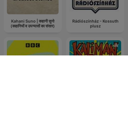
Kahani Suno | कहानी सुनो
Rádiószínház - Kossuth
(कहानियों व उपन्यासों का संसार)
plusz
BBC Writers
Kalimán