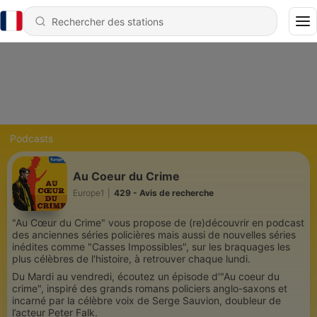
Podcasts
Au Coeur du Crime
Europe1
|
429 - Avis de recherche
"Au Cœur du Crime" vous propose de (re)découvrir en podcast
des anciennes séries policières mais aussi de nouvelles séries
inédites comme "Casses Impossibles", sur les braquages les
plus célèbres de l'histoire, à retrouver chaque lundi.
Du Mardi au vendredi, écoutez un épisode d'"Au coeur du
crime", inspiré des grands romans policiers anglo-saxons et
incarné par la célèbre voix de Serge Sauvion, doubleur de
l’acteur Peter Falk.