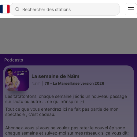
Podcasts
La semaine de Naïm
Naïm
|
79 - La Marseillaise version 2026
Les tatatontons, chaque semaine j'écris un nouveau passage
sur l'actu ou autre ... ce qui m'inspire ;-)
Tout ce que vous entendrez ici ne fait pas partie de mon
spectacle , c'est cadeau.
Abonnez-vous si vous ne voulez pas rater le nouvel épisode
chaque semaine et suivez-moi sur mes réseaux si ça vous dit: