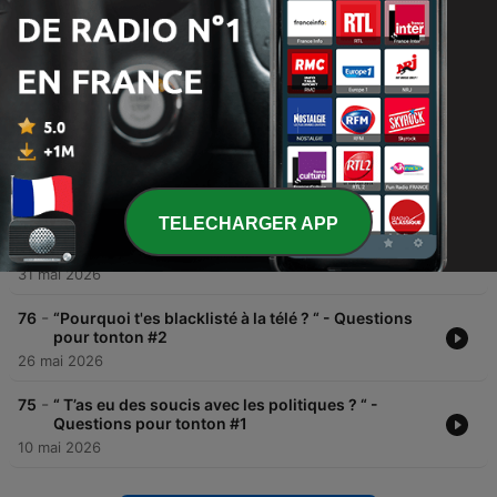
Épisodes
-
79
La Marseillaise version 2026
28 juin 2026
-
78
Faut-il se faire justice soi-même ? - La semaine de
Naïm #75
14 juin 2026
TELECHARGER APP
-
77
"T'es candidat pour 2027 ?" - Questions pour
tonton #3
31 mai 2026
-
76
“Pourquoi t'es blacklisté à la télé ? “ - Questions
pour tonton #2
26 mai 2026
-
75
“ T’as eu des soucis avec les politiques ? “ -
Questions pour tonton #1
10 mai 2026