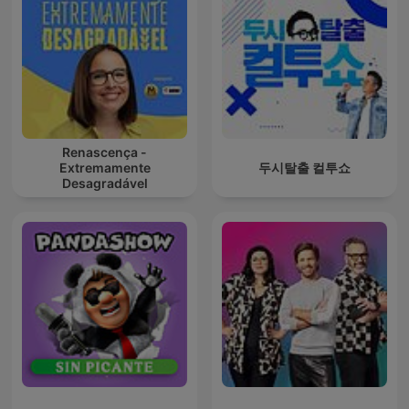
Renascença -
Extremamente
두시탈출 컬투쇼
Desagradável