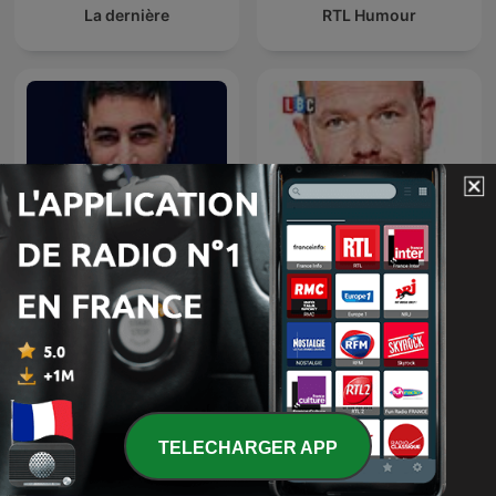
La dernière
RTL Humour
James O'Brien's Mystery
La riposte
Hour
TELECHARGER APP