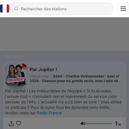
Podcasts
Par Jupiter !
France Inter
|
9204 - Charline Vanhoenacker : best of
2026 : Chanson pour les gentils nazis, avec l'aide de
Casimir
Par Jupiter ! Les irréductibles de l'équipe « Si tu écoutes,
j'annule tout » n'annulent rien et reprennent du service pour
secouer de l'info. L'actualité n'a qu'à bien se tenir ! Vous aimez
ce podcast ? Pour écouter tous les épisodes sans limite,
rendez-vous sur
Radio France
1
x
Volume