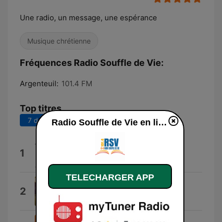
Une radio, un message, une espérance
Musique chrétienne
Fréquences Radio Souffle de Vie:
Argenteuil:
101.4 FM
Top titres
7 derniers jours
30 derniers jours
Radio Souffle de Vie en ligne
You Are Near
1
Hillsong Worship
TELECHARGER APP
Amazing Grace
2
Aretha Franklin