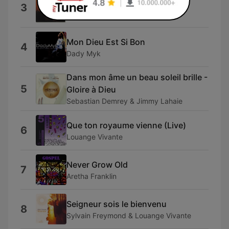
Rejoice, the Lord Is King
3
The Gaelforce Orchestra
Mon Dieu Est Si Bon
4
Dady Myk
Dans mon âme un beau soleil brille -
5
Gloire à Dieu
Sebastian Demrey & Jimmy Lahaie
Que ton royaume vienne (Live)
6
Louange Vivante
Never Grow Old
7
Aretha Franklin
Seigneur sois le bienvenu
8
Sylvain Freymond & Louange Vivante