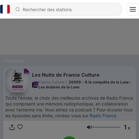
Podcasts
Les Nuits de France Culture
France Culture
|
26059 - À la conquête de la Lune :
Les éclairés de la Lune
Toute l'année, le choix des meilleures archives de Radio France
qui composent une mémoire radiophonique, en collaboration
avec l'antenne Ina. Vous aimez ce podcast ? Pour écouter tous
les épisodes sans limite, rendez-vous sur
Radio France
1
x
Volume