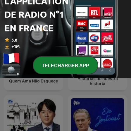
Forensic Files
Эхо Москвы
TELECHARGER APP
Historias de nuestra
Quem Ama Não Esquece
historia