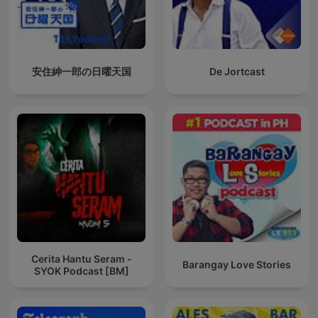
安住紳一郎の日曜天国
De Jortcast
Cerita Hantu Seram -
Barangay Love Stories
SYOK Podcast [BM]