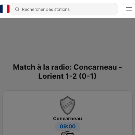
Match à la radio: Concarneau -
Lorient 1-2 (0-1)
Concarneau
09:00