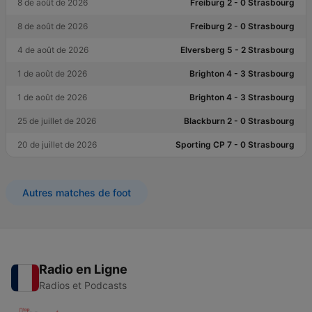
8 de août de 2026
Freiburg 2 - 0 Strasbourg
8 de août de 2026
Freiburg 2 - 0 Strasbourg
4 de août de 2026
Elversberg 5 - 2 Strasbourg
1 de août de 2026
Brighton 4 - 3 Strasbourg
1 de août de 2026
Brighton 4 - 3 Strasbourg
25 de juillet de 2026
Blackburn 2 - 0 Strasbourg
20 de juillet de 2026
Sporting CP 7 - 0 Strasbourg
Autres matches de foot
Radio en Ligne
Radios et Podcasts