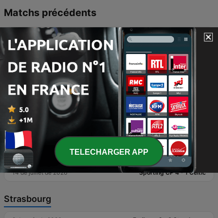
Matchs précédents
20 de juillet de 2026
Sporting CP 7 - 0 Strasbourg
Résultats récents
Sporting
8 de août de 2026
Estrela da Amadora 2 - 2 Sporting CP
31 de juillet de 2026
Sporting CP 4 - 1 Nottingham Forest
25 de juillet de 2026
Sporting CP 2 - 0 Monaco
TELECHARGER APP
20 de juillet de 2026
Sporting CP 7 - 0 Strasbourg
14 de juillet de 2026
Sporting CP 4 - 1 Celtic
Strasbourg