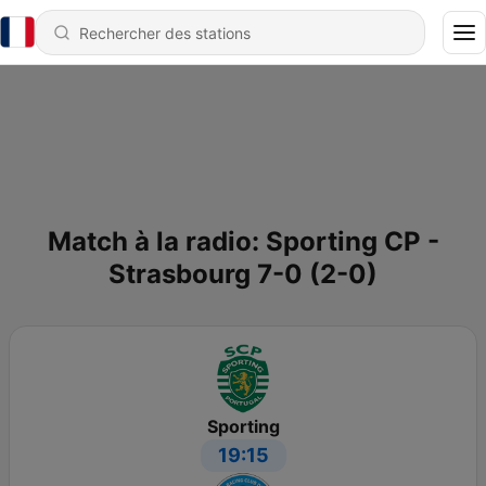
Match à la radio: Sporting CP -
Strasbourg 7-0 (2-0)
Sporting
19:15