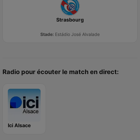
Strasbourg
Stade:
Estádio José Alvalade
Radio pour écouter le match en direct:
Ici Alsace