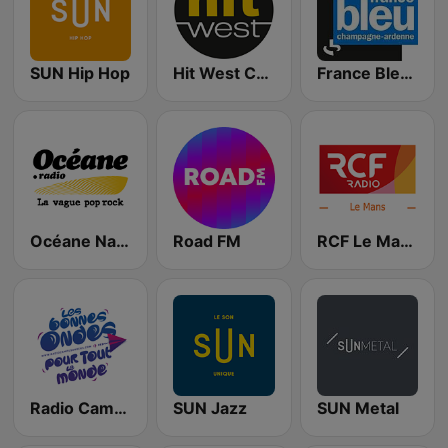
SUN Hip Hop
Hit West Chateaubriant
France Bleu Champagne-Ardenne
Océane Nantes
Road FM
RCF Le Mans
Radio Campus Angers
SUN Jazz
SUN Metal