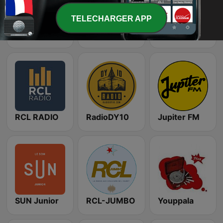
TELECHARGER APP
Futuradio Pop & Sweet
Futuradio Urban
Maxxi M
RCL RADIO
RadioDY10
Jupiter FM
SUN Junior
RCL-JUMBO
Youppala