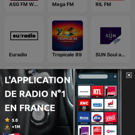
ASG FM WEBRADIO
Mega FM
RIL FM
Euradio
Tropicale 89
SUN Soul and Funk
Hit West Hits du moment
Océane Laval
5Sens Radio