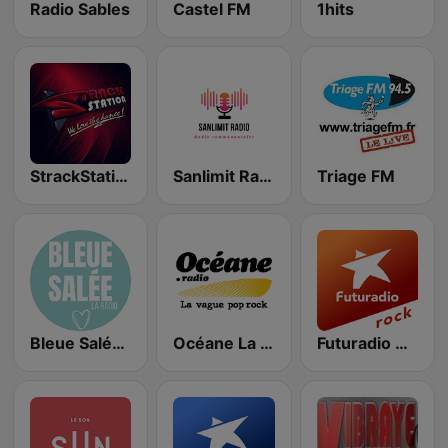
Radio Sables
Castel FM
1hits
StrackStation
Sanlimit Radio
Triage FM
Bleue Salée la Radio
Océane La Roche sur Yon
Futuradio Rock