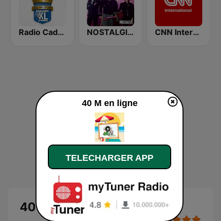
Radio Cadena YSKL La Poderosa
NOSTALGIE POP ROCK
CNN International
40 M en ligne
TELECHARGER APP
40 M