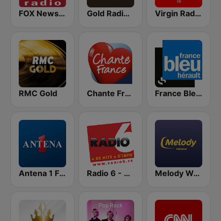
FOX News Radio
Gold Radio UK
Virgin Radio FR
RMC Gold
Chante France
France Bleu Hérault
Antena 1 FM
Radio 6 - Dunkerque
Melody Walkman