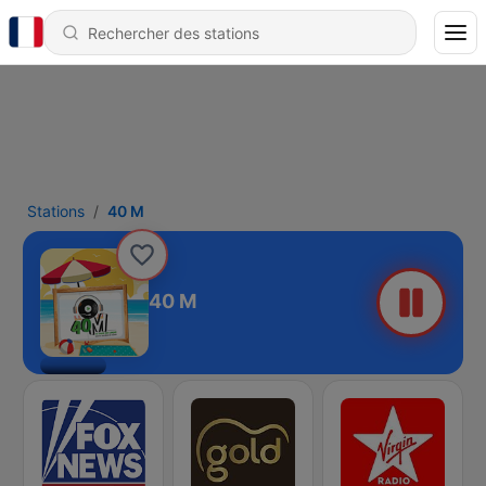
Stations
40 M
40 M