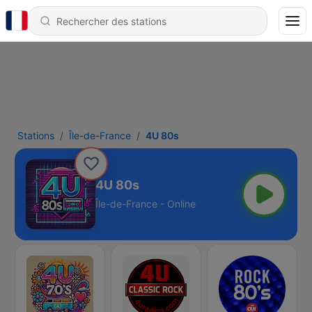
Stations
Île-de-France
4U 80s
4U 80s
Île-de-France - Online