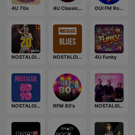
4U 70s
4U Classic Rock
OUI FM Rock 80's
NOSTALGIE ROCK 70
NOSTALGIE Blues
4U Funky
NOSTALGIE 80 90
RFM 80's
NOSTALGIE POP ROCK