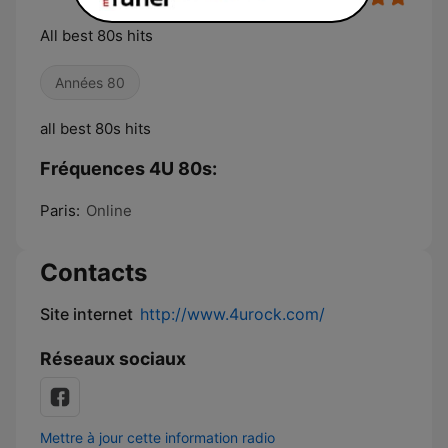
All best 80s hits
Années 80
all best 80s hits
Fréquences 4U 80s:
Paris:
Online
Contacts
Site internet
http://www.4urock.com/
Réseaux sociaux
Mettre à jour cette information radio