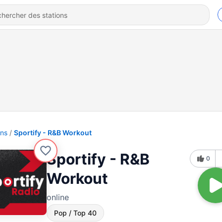
ons
Sportify - R&B Workout
Sportify - R&B
0
Workout
online
Pop / Top 40