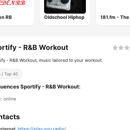
en RB
Oldschool Hiphop
rtify - R&B Workout
ify - R&B Workout, music tailored to your workout.
 / Top 40
uences Sportify - R&B Workout:
:
online
ntacts
internet
https://play.you.radio/