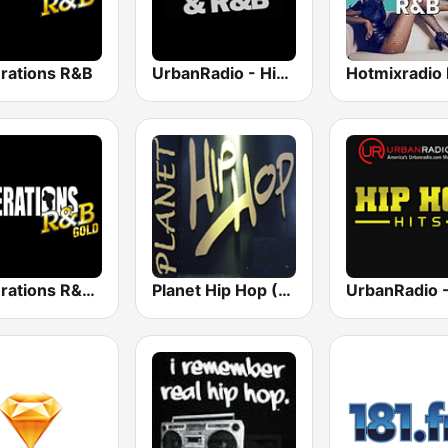
rations R&B
UrbanRadio - Hip Hop & RnB
Hotmixradio
Generations R&B Gold
Planet Hip Hop (MRG.fm)