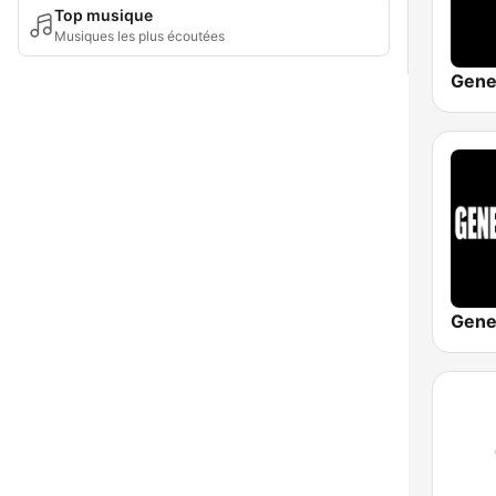
Top musique
Musiques les plus écoutées
Gene