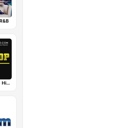
 R&B
UrbanRadio - Hip Hop Hits