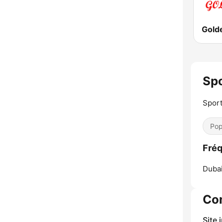
Gold
Spo
Sport
Pop
Fréq
Dubai
Co
Site 