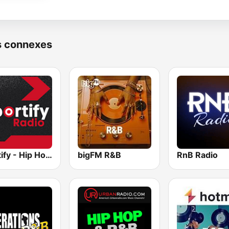
s connexes
Sportify - Hip Hop Workout
bigFM R&B
RnB Radio