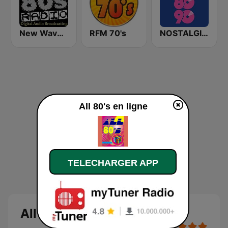
New Wave 80's Music Radio
RFM 70's
NOSTALGIE 80 90
All 80's en ligne
TELECHARGER APP
All 80's