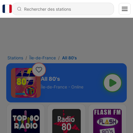
Stations
Île-de-France
All 80's
All 80's
Île-de-France - Online