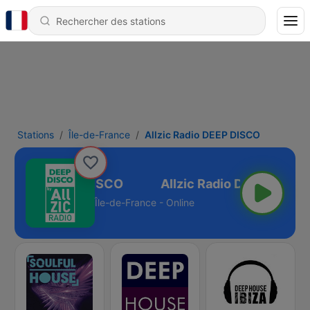
Stations
Île-de-France
Allzic Radio DEEP DISCO
ic Radio DEEP DISCO
Île-de-France - Online