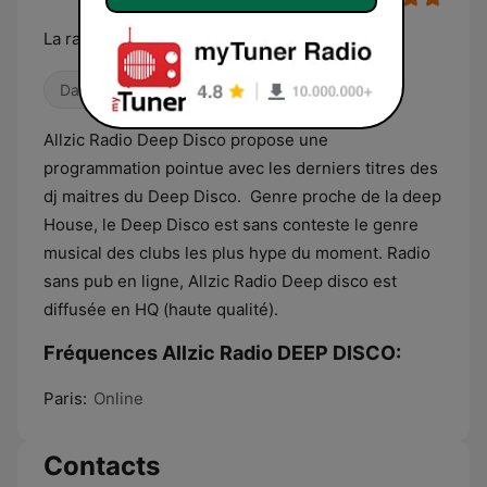
La radio référence de la deep disco
Danse / EDM
House
Allzic Radio Deep Disco propose une
programmation pointue avec les derniers titres des
dj maitres du Deep Disco. Genre proche de la deep
House, le Deep Disco est sans conteste le genre
musical des clubs les plus hype du moment. Radio
sans pub en ligne, Allzic Radio Deep disco est
diffusée en HQ (haute qualité).
Fréquences Allzic Radio DEEP DISCO:
Paris:
Online
Contacts