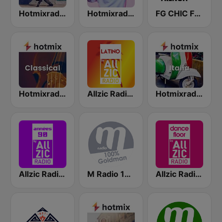
Hotmixradio Latino
Hotmixradio 2010
FG CHIC FRENCH
Hotmixradio Classical
Allzic Radio LATINO
Hotmixradio Italia
Allzic Radio ANNEES 90
M Radio 100% Goldman
Allzic Radio DANCEFLOOR