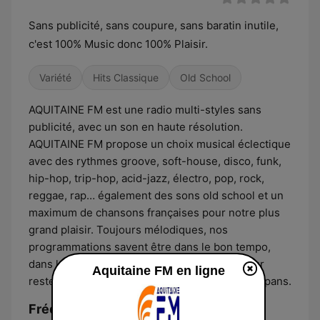
Sans publicité, sans coupure, sans baratin inutile,
c'est 100% Music donc 100% Plaisir.
Variété
Hits Classique
Old School
AQUITAINE FM est une radio multi-styles sans
publicité, avec un son en haute résolution.
AQUITAINE FM propose un choix musical éclectique
avec des rythmes groove, soft-house, disco, funk,
hip-hop, trip-hop, acid-jazz, électro, pop, rock,
reggae, rap… également des sons old school et un
maximum de chansons françaises pour notre plus
grand plaisir. Toujours mélodiques, nos
programmations savent être dans le bon tempo,
dans la bonne vibration, juste ce qu’il faut pour
Aquitaine FM en ligne
rester à l’écoute, sans jamais agresser vos tympans.
Fréquences Aquitaine FM: