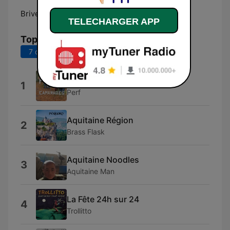
Brive-la-Gaillarde:
Online
TELECHARGER APP
Top titres
7 derniers jours
30 derniers jours
Il est cinq heures
1
Perf
Aquitaine Région
2
Brass Flask
Aquitaine Noodles
3
Aquitaine Man
La Fête 24h sur 24
4
Trollitto