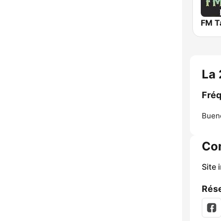
FM T
La
Fréq
Bueno
Co
Site 
Rése