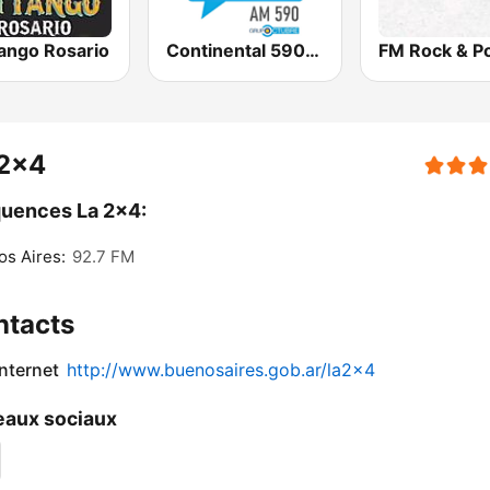
ango Rosario
Continental 590 AM
FM Rock & P
 2x4
uences La 2x4:
s Aires:
92.7 FM
ntacts
internet
http://www.buenosaires.gob.ar/la2x4
aux sociaux