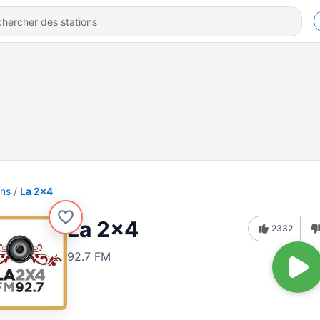
ons
La 2x4
La 2x4
2332
92.7 FM