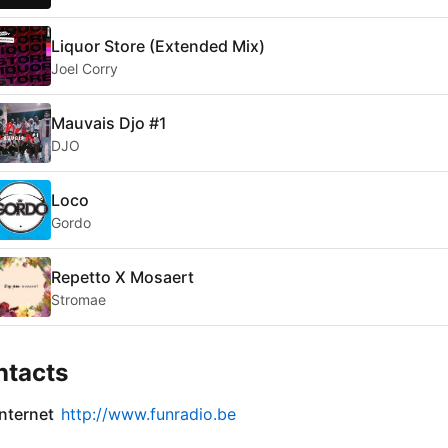
Liquor Store (Extended Mix)
Joel Corry
Mauvais Djo #1
DJO
Loco
Gordo
Repetto X Mosaert
Stromae
ntacts
internet
http://www.funradio.be