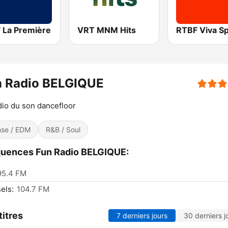
 La Première
VRT MNM Hits
RTBF Viva Sp
n Radio BELGIQUE
dio du son dancefloor
se / EDM
R&B / Soul
uences Fun Radio BELGIQUE:
95.4 FM
els:
104.7 FM
titres
7 derniers jours
30 derniers j