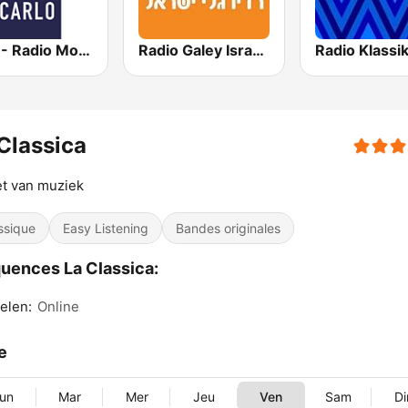
RMC - Radio Monte Carlo
Radio Galey Israel (רדיו גלי ישראל)
Classica
t van muziek
ssique
Easy Listening
Bandes originales
uences La Classica:
elen:
Online
le
un
Mar
Mer
Jeu
Ven
Sam
D