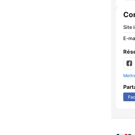
Co
Site 
E-mai
Rése
Mettre
Part
Fa