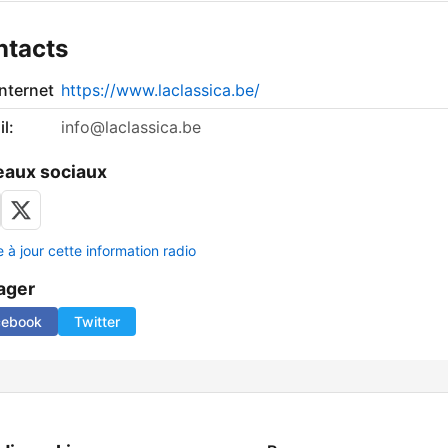
ntacts
internet
https://www.laclassica.be/
l:
info@laclassica.be
aux sociaux
 à jour cette information radio
ager
cebook
Twitter