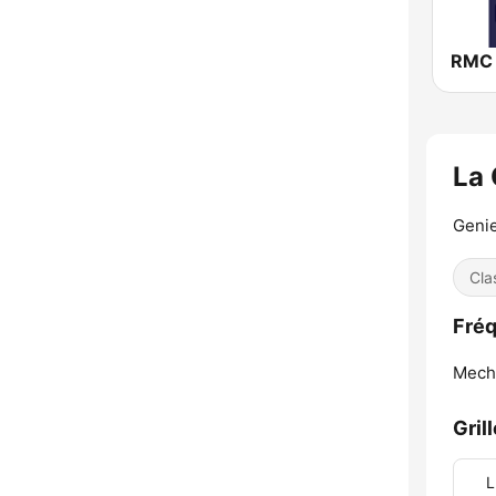
La 
Genie
Cla
Fréq
Mech
Gril
L