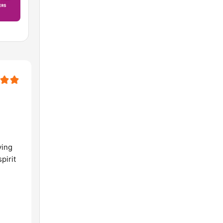
ying
pirit