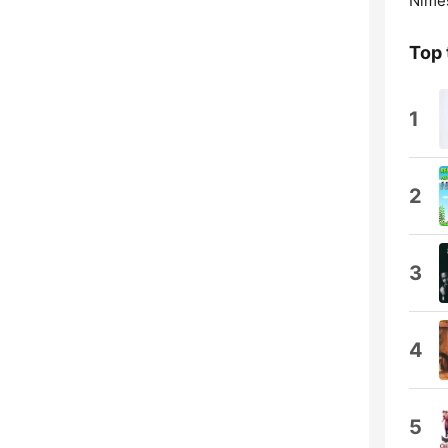
Nîme
Top 
1
2
3
4
5