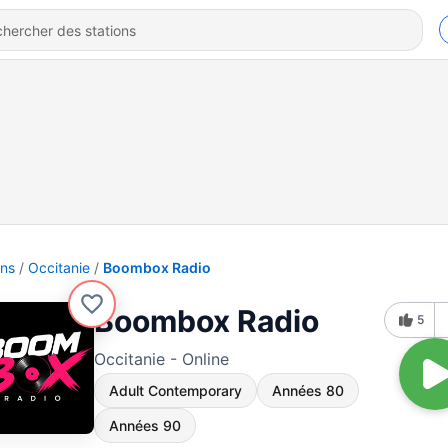
ons
Occitanie
Boombox Radio
Boombox Radio
5
Occitanie - Online
Adult Contemporary
Années 80
Années 90