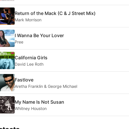
Return of the Mack (C & J Street Mix)
Mark Morrison
I Wanna Be Your Lover
Pree
California Girls
David Lee Roth
Fastlove
Aretha Franklin & George Michael
My Name Is Not Susan
Whitney Houston