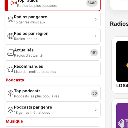
Top radios
3680
Radios les plus écoutées
Radios par genre
15 genres musicaux
Radio
Radios par région
Radios locales
Actualités
151
Radios d'actualité
Recommandés
Liste des meilleures radios
Podcasts
LOS4
Top podcasts
50
Podcasts les plus populaires
Podcasts par genre
18 genres thématiques
Musique