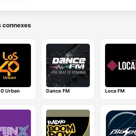
s connexes
0 Urban
Dance FM
Loca FM