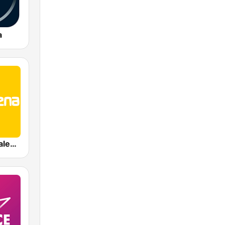
a
MuyBuena Valencia