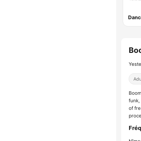
Danc
Bo
Yeste
Adu
Boomb
funk,
of fr
proce
Fré