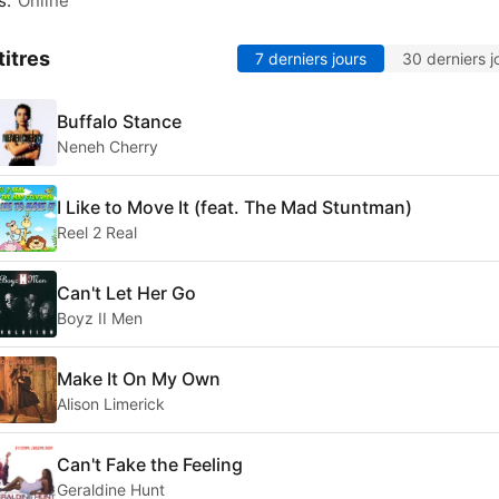
s:
Online
titres
7 derniers jours
30 derniers j
Buffalo Stance
Neneh Cherry
I Like to Move It (feat. The Mad Stuntman)
Reel 2 Real
Can't Let Her Go
Boyz II Men
Make It On My Own
Alison Limerick
Can't Fake the Feeling
Geraldine Hunt