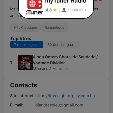
Melhor do romântico nacional e internacional dos
anos 60-70-80-90
Hits Classique
Romantique
Top titres
7 derniers jours
30 derniers jours
Ainda Ontem Chorei de Saudade /
1
Vontade Dividida
Milionário & Marciano
Contacts
Site internet
https://lovenight.orplay.com.br/
E-mail:
djandreecleu@gmail.com