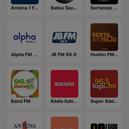
Antena 1 FM
Bateu Saudade FM Rádio Flashback
Sertanejo FM
Alpha FM 101.7
JB FM 99.9
Hunter.FM - Sertanejo
Band FM
Rádio Itatiaia FM
Super Rádio Tupi