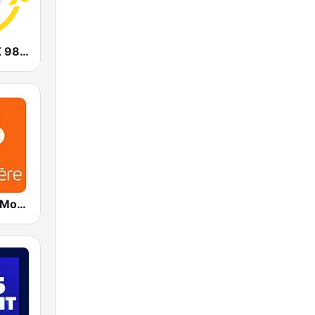
CHOI Radio X 98.1 FM
ICI Première Montréal