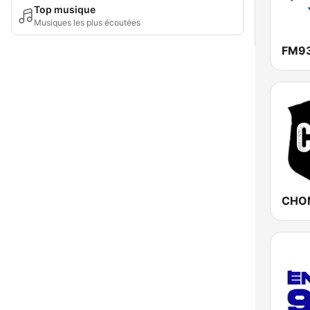
Top musique
Musiques les plus écoutées
FM9
CHOM