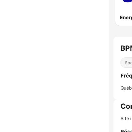
BP
Spo
Fréq
Québ
Co
Site 
Rése