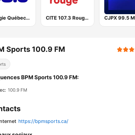
Energie Québec 98.9 FM
CITE 107.3 Rouge FM
CJPX 99.5 
M Sports 100.9 FM
rts
uences BPM Sports 100.9 FM:
ec:
100.9 FM
ntacts
internet
https://bpmsports.ca/
aux sociaux