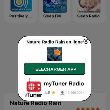
Positively Sleep Relax
Sleep FM
Sleep Radio
Nature Radio Rain en ligne
TELECHARGER APP
Nature Radio Rain