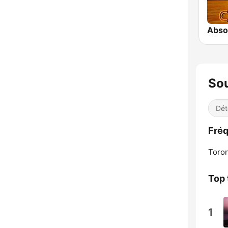
Absol
Sou
Dét
Fréq
Toron
Top 
1