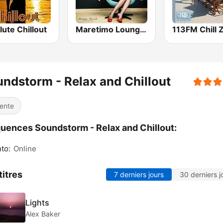
ute Chillout
Maretimo Lounge Radio
113FM Chill 
ndstorm - Relax and Chillout
ente
uences Soundstorm - Relax and Chillout:
to:
Online
titres
7 derniers jours
30 derniers j
Lights
Alex Baker