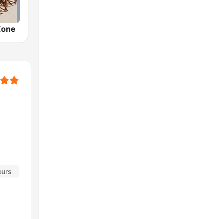
Zone
ours