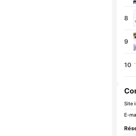
8
9
10
Co
Site 
E-mai
Rése