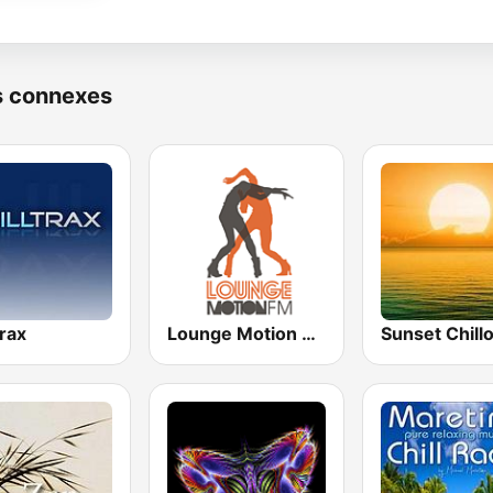
s connexes
trax
Lounge Motion FM