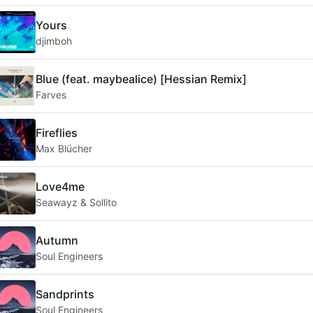
Yours
djimboh
Blue (feat. maybealice) [Hessian Remix]
Farves
Fireflies
Max Blücher
Love4me
Seawayz & Sollito
Autumn
Soul Engineers
Sandprints
Soul Engineers