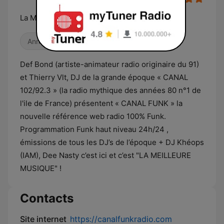
La Meilleure Funk
Années 80
R&B / Soul
Def Bond (artiste-animateur radio originaire du 91)
et Thierry Vlt, DJ de la grande époque « CANAL
102/92.3 » (la radio mythique des années 80 n°1 de
l'ile de France) présentent « CANAL FUNK » la
nouvelle référence web radio 100% Funk.
Programmation Funk haut niveau 24h/24 ,
émissions de tous les DJ’s de l’époque + DJ Khéops
(IAM), Dee Nasty c’est ici et c’est "LA MEILLEURE
MUSIQUE" !
Contacts
Site internet
https://canalfunkradio.com