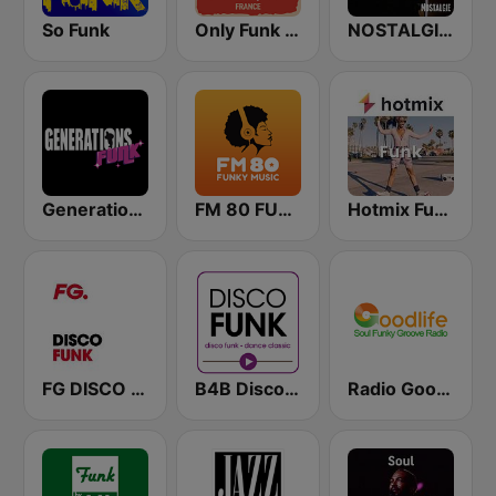
So Funk
Only Funk Music 60s70s80s
NOSTALGIE FUNK
Generations Funk
FM 80 FUNKY MUSIC
Hotmix Funk
FG DISCO FUNK
B4B Disco Funk
Radio Goodlife