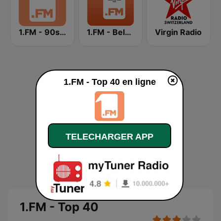
1.FM - 90s RnB
1.FM - Beloved Ballads
Virgin Radio
1.FM - Top 40 en ligne
TELECHARGER APP
1.FM - Top 40