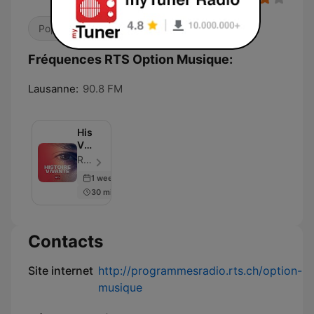
Pop / Top 40
Fréquences RTS Option Musique:
Lausanne:
90.8 FM
Histoire
Vivante
‐
RTS - Radio Télévision Suisse - Épisode 20
RTS
1 week ago
Première
30 min
Contacts
Site internet
http://programmesradio.rts.ch/option-
musique