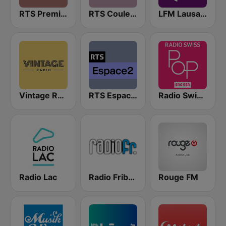
RTS Première
RTS Couleur 3
LFM Lausanne FM
Vintage Radio
RTS Espace 2
Radio Swiss Pop
Radio Lac
Radio Fribourg
Rouge FM