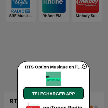
SRF Musikwelle
Rhône FM
Melody Suisse
RTS Option Musique en ligne
TELECHARGER APP
RTS Option Musique