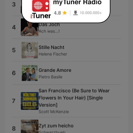
Ciao Ciao Amore Ciao
3
Samay
Das Joch
4
Ach was...!
Stille Nacht
5
Helene Fischer
Grande Amore
6
Pietro Basile
San Francisco (Be Sure to Wear
Flowers In Your Hair) [Single
7
Version]
Scott McKenzie
Zyt zum heicho
8
Schwarzbueb