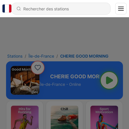
Stations
Île-de-France
CHERIE GOOD MORNING
OOD MORNING
Île-de-France - Online