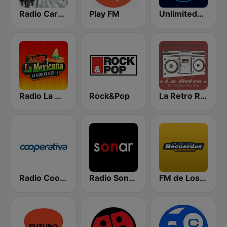
Radio Carabineros de Chile
Play FM
Unlimited80s
Radio La Mexicana
Rock&Pop
La Retro Radio
Radio Cooperativa
Radio Sonar FM
FM de Los Recuerdos