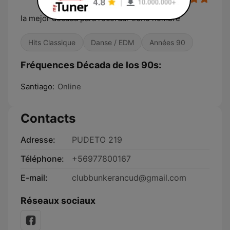
la mejor década para recordar tiene nombre
Hits Classique
Danse / EDM
Années 90
Fréquences Década de los 90s:
Santiago:
Online
Contacts
Adresse:
PUDETO 219
Téléphone:
+56977800167
E-mail:
clubbunkerancud@gmail.com
Réseaux sociaux