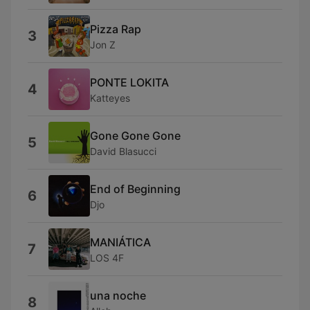
Pizza Rap
3
Jon Z
PONTE LOKITA
4
Katteyes
Gone Gone Gone
5
David Blasucci
End of Beginning
6
Djo
MANIÁTICA
7
LOS 4F
una noche
8