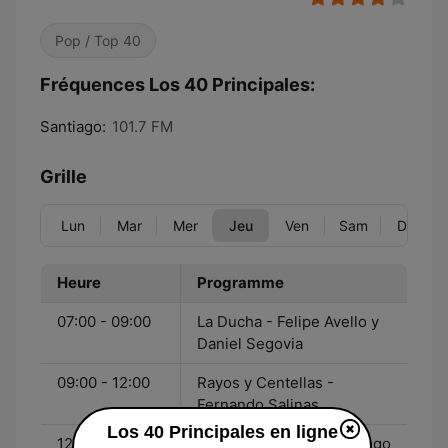
Pop / Top 40
Fréquences Los 40 Principales:
Santiago:
101.7 FM
Grille
Lun
Mar
Mer
Jeu
Ven
Sam
Dim
Heure
Programme
07:00 - 09:00
La Ducha - Felipe Avello y
Daniel Segovia
09:00 - 12:00
Rayos y Centellas -
Fernando Salinas
Los 40 Principales en ligne
12:00 - 14:00
Página 40 - Martina Orrego