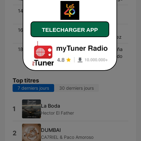
14:00 - 16:00
Dónde está mi gente -
José Andrés Vivas
TELECHARGER APP
16:00 - 18:00
Haz que Suene - Carlos
Cabello y Víctor Velázquez
18:00 - 20:00
Pongámonos Serios - Feña
Salinas, Felipe Avello y Edo
Caroe
Top titres
7 derniers jours
30 derniers jours
La Boda
1
Hector El Father
DUMBAI
2
CA7RIEL & Paco Amoroso