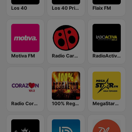
Los 40
Los 40 Principales
Flaix FM
Motiva FM
Radio Carolina
RadioActiva 92.5
Radio Corazón FM
100% Reggaeton Radio
MegaStarFM