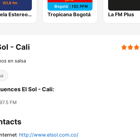
Candela Estereo 101.9 FM
Tropicana Bogotá
La FM Plus
Sol - Cali
os en salsa
sa
uences El Sol - Cali:
97.5 FM
ntacts
internet
http://www.elsol.com.co/