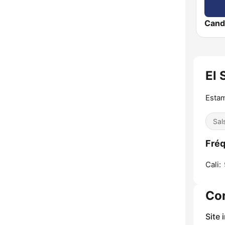
El 
Estam
Sal
Fréq
Cali:
Co
Site 