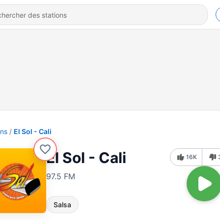
ons
El Sol - Cali
El Sol - Cali
16K
97.5 FM
Salsa