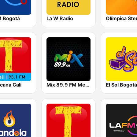
M Bogotá
La W Radio
cana Cali
Mix 89.9 FM Medellin
El Sol Bogotá