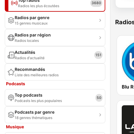
Top radios
3680
Radios les plus écoutées
Radios par genre
Radio
15 genres musicaux
Radios par région
Radios locales
Actualités
151
Radios d'actualité
Recommandés
Liste des meilleures radios
Podcasts
Blu R
Top podcasts
50
Podcasts les plus populaires
Podcasts par genre
18 genres thématiques
Musique