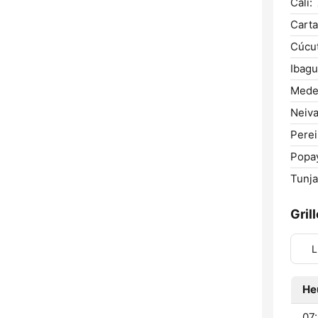
Cali:
Carta
Cúcut
Ibagu
Medel
Neiva
Perei
Popa
Tunja
Gril
L
He
07: