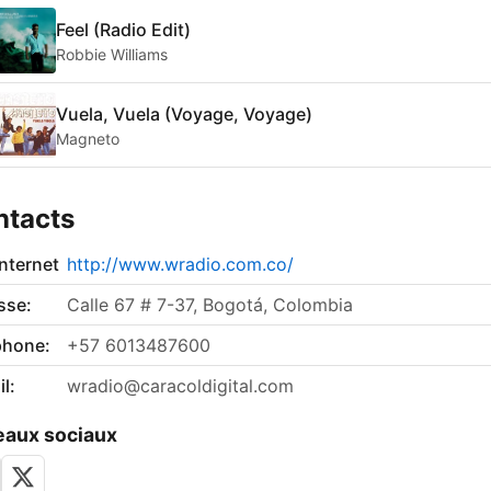
Feel (Radio Edit)
Robbie Williams
Vuela, Vuela (Voyage, Voyage)
Magneto
ntacts
internet
http://www.wradio.com.co/
sse:
Calle 67 # 7-37, Bogotá, Colombia
phone:
+57 6013487600
l:
wradio@caracoldigital.com
aux sociaux