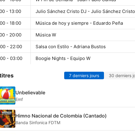
00 - 13:00
Julio Sánchez Cristo DJ - Julio Sánchez Cristo
00 - 18:00
Música de hoy y siempre - Eduardo Peña
00 - 20:00
Música W
00 - 22:00
Salsa con Estilo - Adriana Bustos
:00 - 03:00
Boogie Nights - Equipo W
titres
7 derniers jours
30 derniers j
Unbelievable
Emf
Himno Nacional de Colombia (Cantado)
Banda Sinfonica FDTM