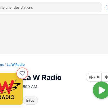
ons
La W Radio
La W Radio
25K
690 AM
Infos