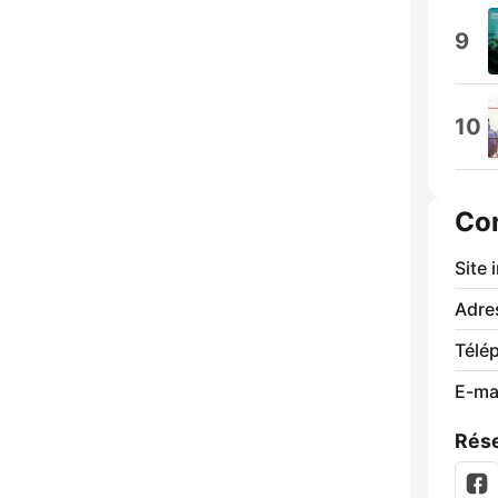
9
10
Co
Site 
Adre
Télé
E-mai
Rése