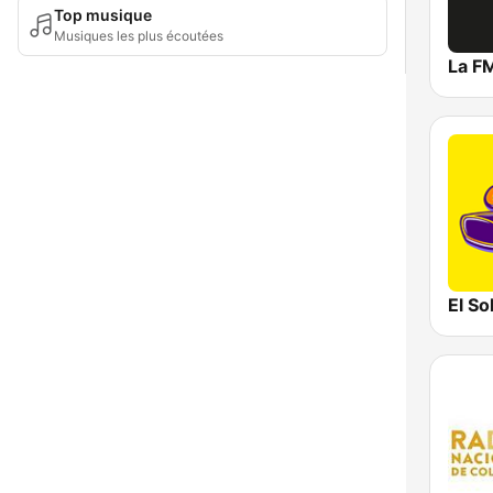
Top musique
Musiques les plus écoutées
La F
El So