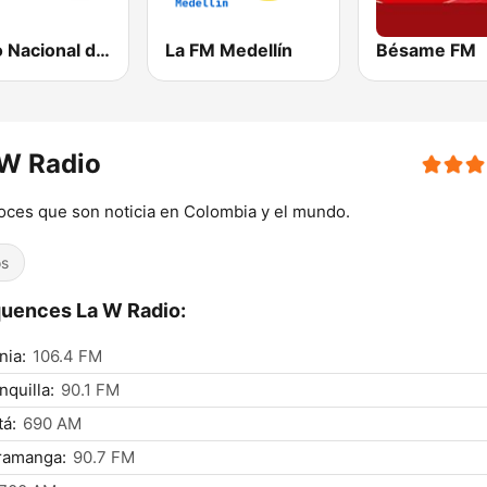
Radio Nacional de Colombia Bogotá 95.9 FM
La FM Medellín
Bésame FM
 W Radio
oces que son noticia en Colombia y el mundo.
os
uences La W Radio:
nia:
106.4 FM
nquilla:
90.1 FM
á:
690 AM
ramanga:
90.7 FM