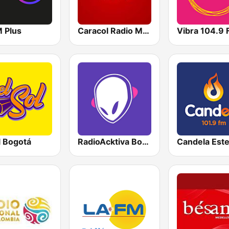
M Plus
Caracol Radio Medellín
Vibra 104.9
l Bogotá
RadioAcktiva Bogotá