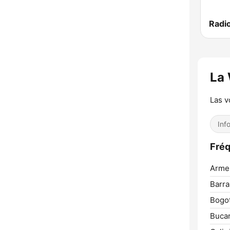
La
Las v
Inf
Fréq
Arme
Barra
Bogot
Buca