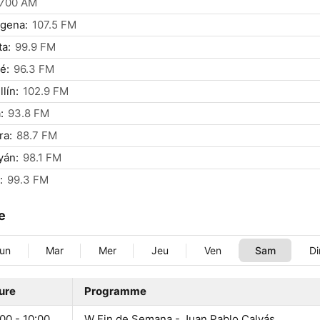
700 AM
gena:
107.5 FM
a:
99.9 FM
é:
96.3 FM
lín:
102.9 FM
:
93.8 FM
ra:
88.7 FM
yán:
98.1 FM
:
99.3 FM
le
un
Mar
Mer
Jeu
Ven
Sam
D
ure
Programme
00 - 10:00
W Fin de Semana - Juan Pablo Calvás