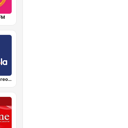
 FM
Candela Estereo 101.9 FM